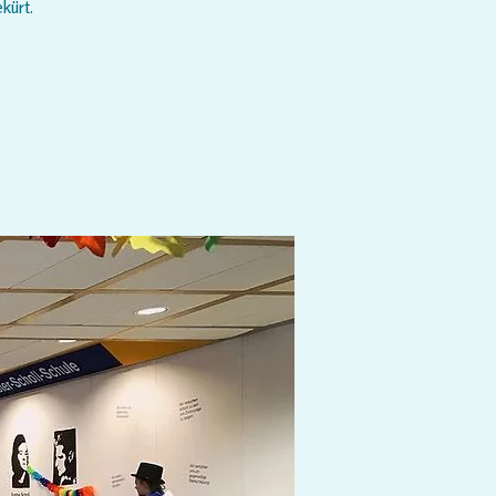
kürt.