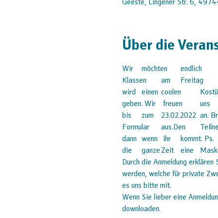
Geeste, Lingener Str. 6, 4974
Über die Veran
Wir	möchten	endlich	wieder	Karneval	feiern	und	darum	laden	wir	alle	 Schüler/innen	der	1-4	
Klassen	am	Freitag	den	25.02.2022	von	15:30	Uhr	bis	 19:00	Uhr	ins	Haus	Emmaus	ein. Es	
wird	einen	coolen	Kostümwettbewerb	 mit	Preisen	sowie	viele	lustige	Karnevalsspiele, Leckereien	u.v.m.	
geben. Wir	 freuen	uns	auf	euch	also	kramt	euer	bestes	Kostüm	aus	der	Kiste	und	 meldet	euch	
bis	zum	23.02.2022	an. Bringt	einfach	die	Anmeldung	in	das	 Pfarrbüro	Dalum	oder	füllt	das	online	
Formular	aus.Den	Teilnehmerbeitrag	 von	3€	(Kjgler*innen)	oder	4€	(Nicht-Kjgler*innen)	gebt	ihr	uns	
dann	wenn	 ihr	kommt. Ps.	Ihr	könnt	gerne	eine	Maske	in	euer	Kostüm	einbringen,	ansonsten	 besteht	
die	ganze	Zei
Durch die Anmeldung erklären 
werden, welche für private Zwec
es uns bitte mit. 
Wenn Sie lieber eine Anmeldun
downloaden. 